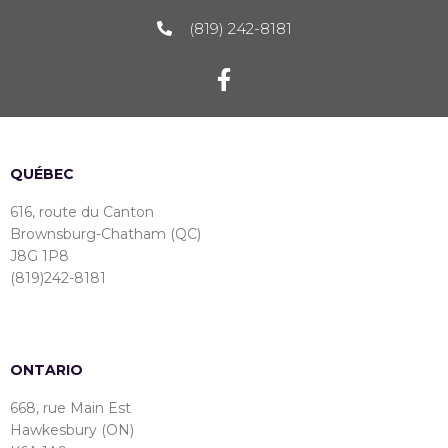
(819) 242-8181
QUÉBEC
616, route du Canton
Brownsburg-Chatham (QC)
J8G 1P8
(819)242-8181
ONTARIO
668, rue Main Est
Hawkesbury (ON)