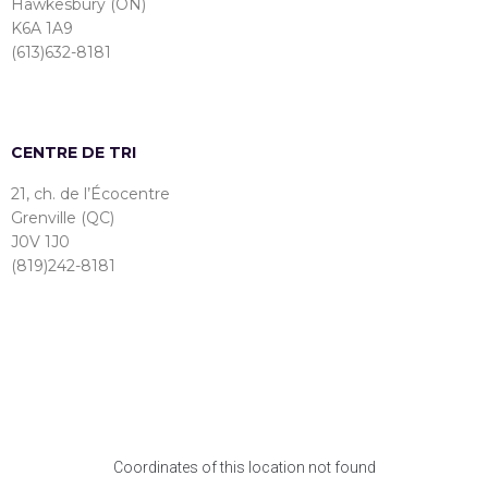
Hawkesbury (ON)
K6A 1A9
(613)632-8181
CENTRE DE TRI
21, ch. de l’Écocentre
Grenville (QC)
J0V 1J0
(819)242-8181
Coordinates of this location not found