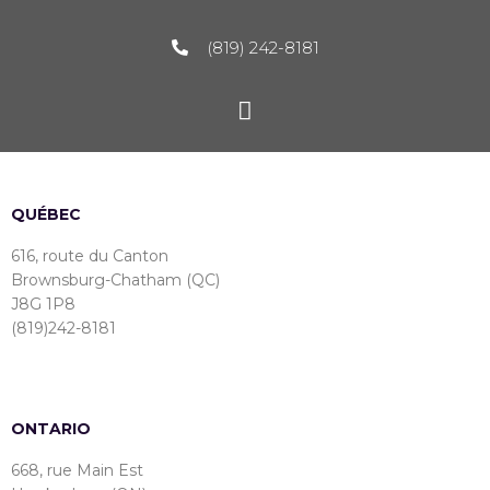
(819) 242-8181
QUÉBEC
616, route du Canton
Brownsburg-Chatham (QC)
J8G 1P8
(819)242-8181
ONTARIO
668, rue Main Est