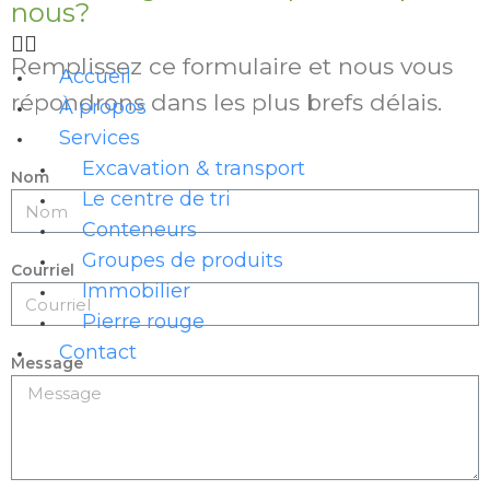
nous?
Remplissez ce formulaire et nous vous
Accueil
répondrons dans les plus brefs délais.
À propos
Services
Excavation & transport
Nom
Le centre de tri
Conteneurs
Groupes de produits
Courriel
Immobilier
Pierre rouge
Contact
Message