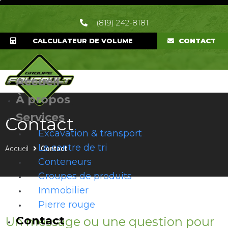
(819) 242-8181
CALCULATEUR DE VOLUME
CONTACT
Accueil
À propos
Services
Contact
Excavation & transport
Le centre de tri
Accueil
Contact
Conteneurs
Groupes de produits
Immobilier
Pierre rouge
Contact
Un message ou une question pour